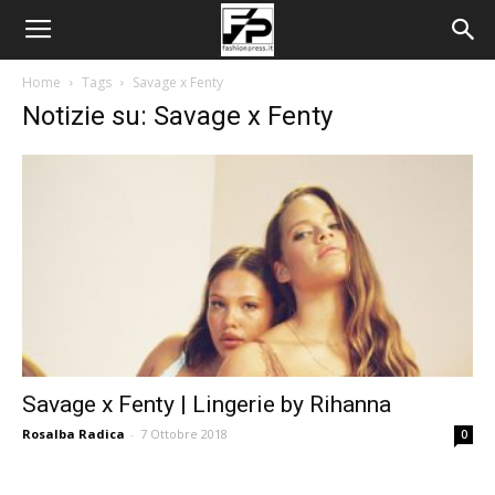
Home
Tags
Savage x Fenty
Notizie su: Savage x Fenty
Savage x Fenty | Lingerie by Rihanna
Rosalba Radica
-
7 Ottobre 2018
0