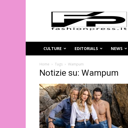
Magazine
di
moda
online
–
FashionPress.it
CULTURE
EDITORIALS
NEWS
Home
Tags
Wampum
Notizie su: Wampum