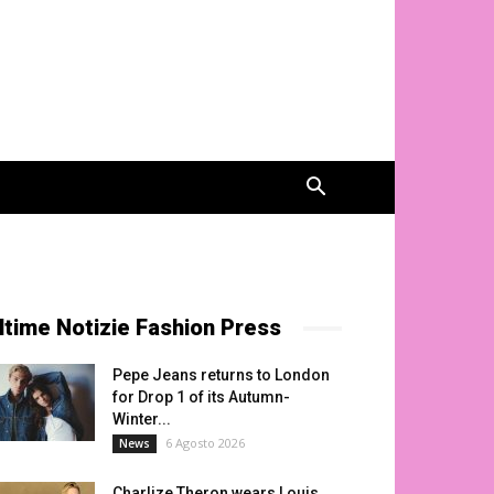
ltime Notizie Fashion Press
Pepe Jeans returns to London
for Drop 1 of its Autumn-
Winter...
6 Agosto 2026
News
Charlize Theron wears Louis