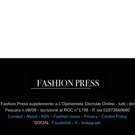
ashion Press supplemento a L'Opinionista Giornale Online - tutti i diritti
Pescara n.08/08 - iscrizione al ROC n°1798 - P. iva 01873660680
Contact
-
About
-
ADV
-
Fashion news
-
Privacy
-
Cookie Policy
SOCIAL:
Facebook
-
X
-
Instagram