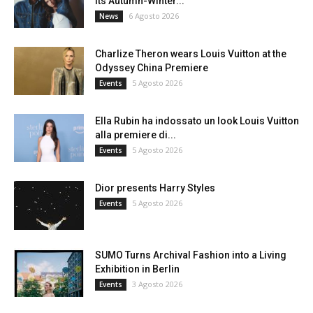
its Autumn-Winter...
6 Agosto 2026
News
Charlize Theron wears Louis Vuitton at the
Odyssey China Premiere
5 Agosto 2026
Events
Ella Rubin ha indossato un look Louis Vuitton
alla premiere di...
5 Agosto 2026
Events
Dior presents Harry Styles
5 Agosto 2026
Events
SUMO Turns Archival Fashion into a Living
Exhibition in Berlin
3 Agosto 2026
Events