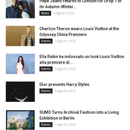
Pepe Jeans returns to London for Drop 1 of
its Autumn-Winter...
6 Agosto 2026
News
Charlize Theron wears Louis Vuitton at the
Odyssey China Premiere
5 Agosto 2026
Events
Ella Rubin ha indossato un look Louis Vuitton
alla premiere di...
5 Agosto 2026
Events
Dior presents Harry Styles
5 Agosto 2026
Events
SUMO Turns Archival Fashion into a Living
Exhibition in Berlin
3 Agosto 2026
Events