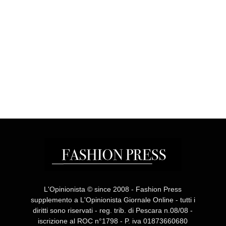
L'Opinionista © since 2008 - Fashion Press
supplemento a L'Opinionista Giornale Online - tutti i
diritti sono riservati - reg. trib. di Pescara n.08/08 -
iscrizione al ROC n°1798 - P. iva 01873660680