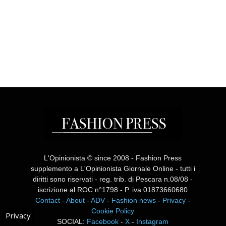
L'Opinionista © since 2008 - Fashion Press
supplemento a L'Opinionista Giornale Online - tutti i
diritti sono riservati - reg. trib. di Pescara n.08/08 -
iscrizione al ROC n°1798 - P. iva 01873660680
Contact
-
About
-
ADV
-
Fashion news
-
Privacy
-
Cookie Policy
Privacy
SOCIAL:
Facebook
-
X
-
Instagram