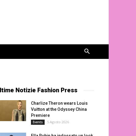
ltime Notizie Fashion Press
Charlize Theron wears Louis
Vuitton at the Odyssey China
Premiere
5 Agosto 2026
Events
Ella Rubin ha indossato un look