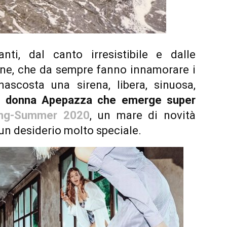
nti, dal canto irresistibile e dalle
ene, che da sempre fanno innamorare i
ascosta una sirena, libera, sinuosa,
a donna Apepazza che emerge super
ring-Summer 2020
, un mare di novità
un desiderio molto speciale.