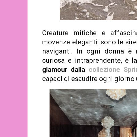
Creature mitiche e affascina
movenze eleganti: sono le sir
naviganti. In ogni donna è n
curiosa e intraprendente, è
l
glamour dalla
collezione Sp
capaci di esaudire ogni giorno 