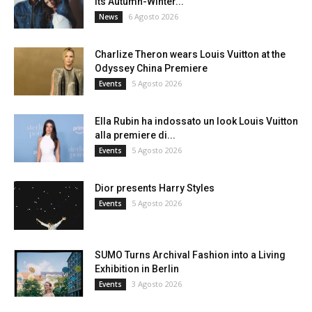
its Autumn-Winter...
6 Agosto 2026
News
Charlize Theron wears Louis Vuitton at the
Odyssey China Premiere
5 Agosto 2026
Events
Ella Rubin ha indossato un look Louis Vuitton
alla premiere di...
5 Agosto 2026
Events
Dior presents Harry Styles
5 Agosto 2026
Events
SUMO Turns Archival Fashion into a Living
Exhibition in Berlin
3 Agosto 2026
Events