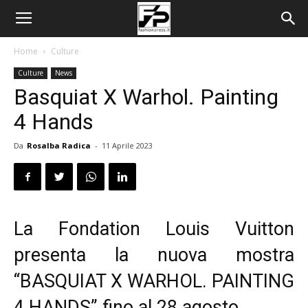
Home
Culture
Culture
News
Basquiat X Warhol. Painting
4 Hands
Da
Rosalba Radica
-
11 Aprile 2023
La Fondation Louis Vuitton
presenta la nuova mostra
“BASQUIAT X WARHOL. PAINTING
4 HANDS” fino al 28 agosto