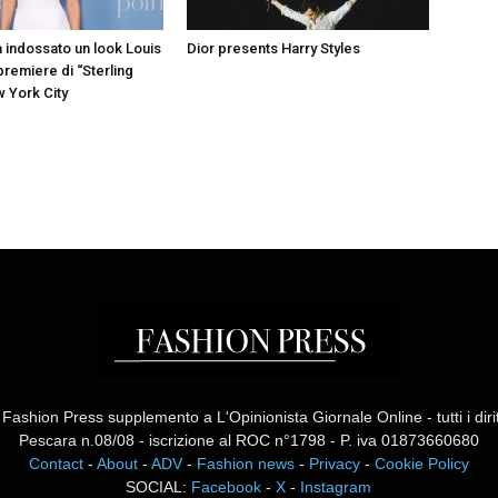
a indossato un look Louis
Dior presents Harry Styles
 premiere di “Sterling
w York City
ashion Press supplemento a L'Opinionista Giornale Online - tutti i diritti
Pescara n.08/08 - iscrizione al ROC n°1798 - P. iva 01873660680
Contact
-
About
-
ADV
-
Fashion news
-
Privacy
-
Cookie Policy
SOCIAL:
Facebook
-
X
-
Instagram