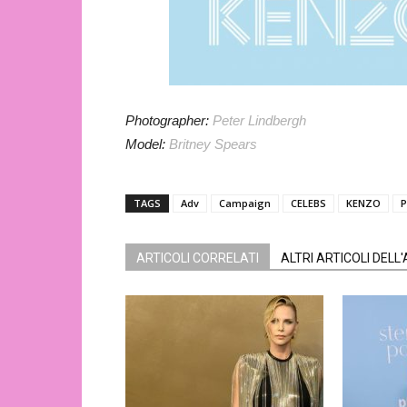
Photographer:
Peter Lindbergh
Model:
Britney Spears
TAGS
Adv
Campaign
CELEBS
KENZO
P
ARTICOLI CORRELATI
ALTRI ARTICOLI DELL