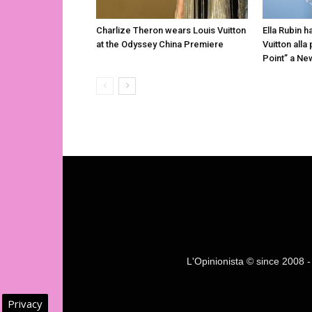
Charlize Theron wears Louis Vuitton
Ella Rubin h
at the Odyssey China Premiere
Vuitton alla
Point” a Ne
L'Opinionista © since 2008 - F
Privacy