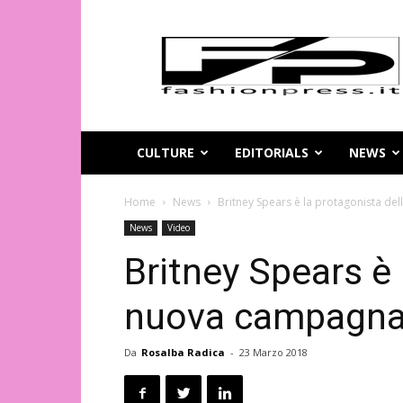
Magazine
di
moda
online
–
FashionPress.it
CULTURE
EDITORIALS
NEWS
Home
News
Britney Spears è la protagonista d
News
Video
Britney Spears è 
nuova campagna
Da
Rosalba Radica
-
23 Marzo 2018