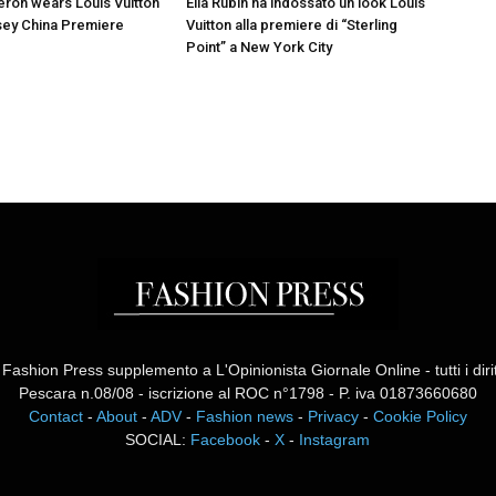
eron wears Louis Vuitton
Ella Rubin ha indossato un look Louis
sey China Premiere
Vuitton alla premiere di “Sterling
Point” a New York City
ashion Press supplemento a L'Opinionista Giornale Online - tutti i diritti
Pescara n.08/08 - iscrizione al ROC n°1798 - P. iva 01873660680
Contact
-
About
-
ADV
-
Fashion news
-
Privacy
-
Cookie Policy
SOCIAL:
Facebook
-
X
-
Instagram