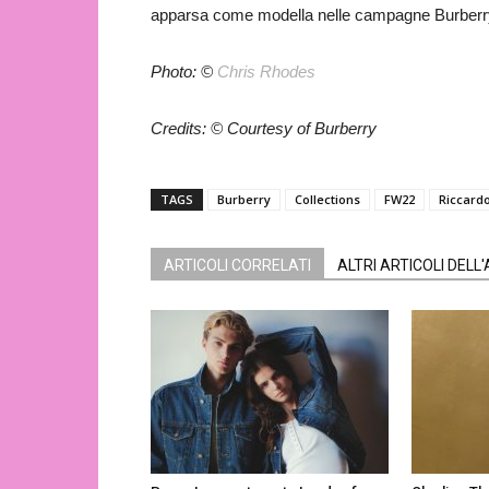
apparsa come modella nelle campagne Burberry e
Photo: ©
Chris Rhodes
Credits: © Courtesy of Burberry
TAGS
Burberry
Collections
FW22
Riccardo
ARTICOLI CORRELATI
ALTRI ARTICOLI DELL