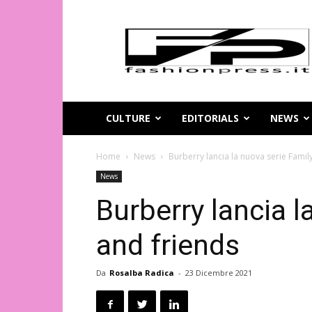
Magazine
di
moda
online
–
FashionPress.it
CULTURE
EDITORIALS
NEWS
Home
News
Burberry lancia la nuova serie Famil
News
Burberry lancia l
and friends
Da
Rosalba Radica
-
23 Dicembre 2021