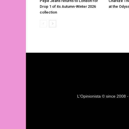
Pepe Jeans returns to London for
Charlize Th
Drop 1 of its Autumn-Winter 2026
at the Odys
collection
L'Opinionista © since 2008 - F