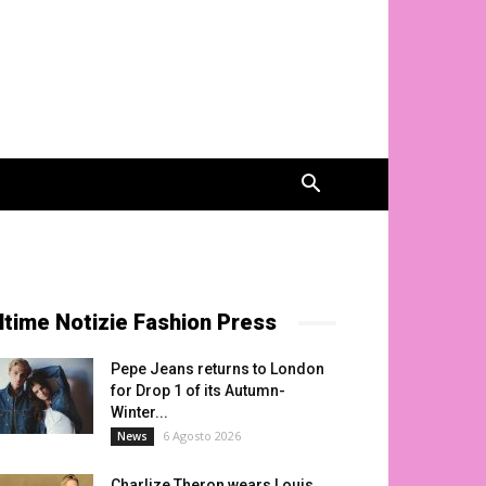
ltime Notizie Fashion Press
Pepe Jeans returns to London
for Drop 1 of its Autumn-
Winter...
6 Agosto 2026
News
Charlize Theron wears Louis