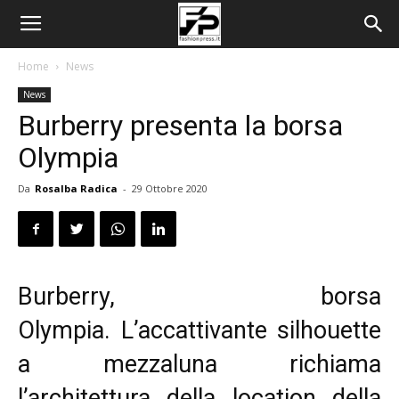
Home
News
News
Burberry presenta la borsa
Olympia
Da
Rosalba Radica
-
29 Ottobre 2020
Burberry, borsa
Olympia. L’accattivante silhouette
a mezzaluna richiama
l’architettura della location della