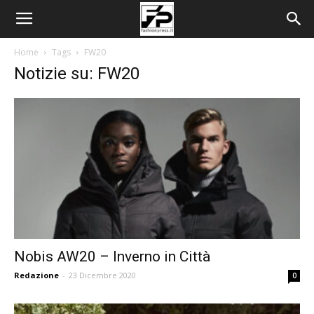
Home
Tags
FW20
Notizie su: FW20
Nobis AW20 – Inverno in Città
Redazione
-
23 Dicembre 2020
0