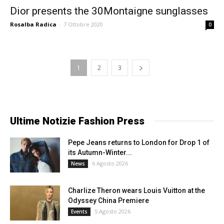
Dior presents the 30Montaigne sunglasses
Rosalba Radica
-
7 Ottobre 2020
0
1
2
3
Ultime Notizie Fashion Press
Pepe Jeans returns to London for Drop 1 of
its Autumn-Winter...
6 Agosto 2026
News
Charlize Theron wears Louis Vuitton at the
Odyssey China Premiere
5 Agosto 2026
Events