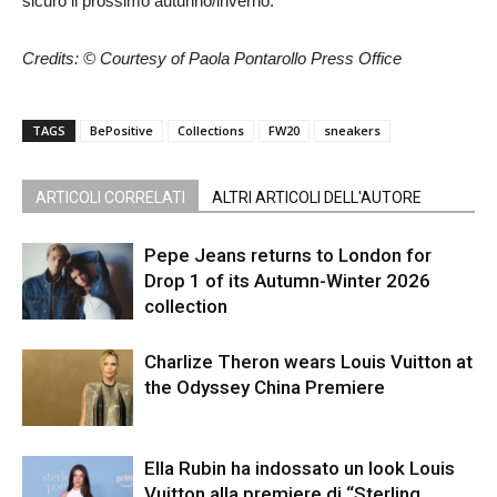
sicuro il prossimo autunno/inverno.
Credits: © Courtesy of Paola Pontarollo Press Office
TAGS
BePositive
Collections
FW20
sneakers
ARTICOLI CORRELATI
ALTRI ARTICOLI DELL'AUTORE
Pepe Jeans returns to London for
Drop 1 of its Autumn-Winter 2026
collection
Charlize Theron wears Louis Vuitton at
the Odyssey China Premiere
Ella Rubin ha indossato un look Louis
Vuitton alla premiere di “Sterling