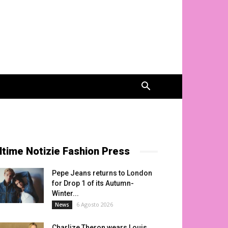
ltime Notizie Fashion Press
Pepe Jeans returns to London
for Drop 1 of its Autumn-
Winter...
6 Agosto 2026
News
Charlize Theron wears Louis