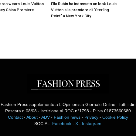
eron wears Louis Vuitton
Ella Rubin ha indossato un look Louis
sey China Premiere
Vuitton alla premiere di “Sterling
Point” a New York City
ashion Press supplemento a L'Opinionista Giornale Online - tutti i diritti
Pescara n.08/08 - iscrizione al ROC n°1798 - P. iva 01873660680
Contact
-
About
-
ADV
-
Fashion news
-
Privacy
-
Cookie Policy
SOCIAL:
Facebook
-
X
-
Instagram