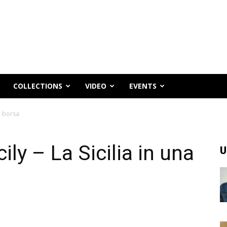
COLLECTIONS
VIDEO
EVENTS
na borsa
ily – La Sicilia in una
U