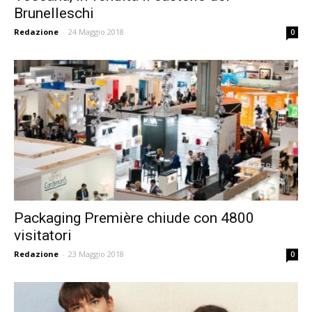
Brunelleschi
Redazione
-
24 Maggio 2018
0
Packaging Première chiude con 4800
visitatori
Redazione
-
23 Maggio 2018
0