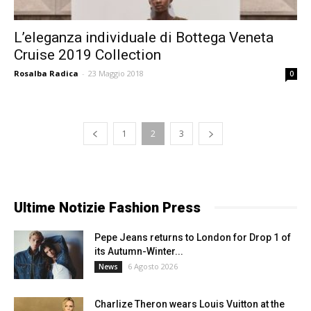
L’eleganza individuale di Bottega Veneta
Cruise 2019 Collection
Rosalba Radica
-
23 Maggio 2018
0
1
2
3
Ultime Notizie Fashion Press
Pepe Jeans returns to London for Drop 1 of
its Autumn-Winter...
6 Agosto 2026
News
Charlize Theron wears Louis Vuitton at the