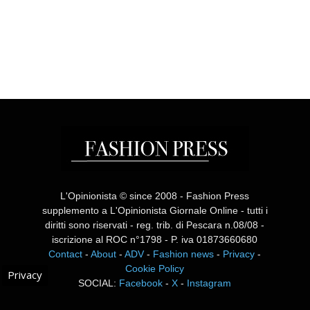
L'Opinionista © since 2008 - Fashion Press
supplemento a L'Opinionista Giornale Online - tutti i
diritti sono riservati - reg. trib. di Pescara n.08/08 -
iscrizione al ROC n°1798 - P. iva 01873660680
Contact
-
About
-
ADV
-
Fashion news
-
Privacy
-
Cookie Policy
Privacy
SOCIAL:
Facebook
-
X
-
Instagram