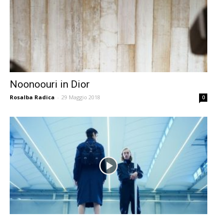
Noonoouri in Dior
Rosalba Radica
-
29 Maggio 2018
0