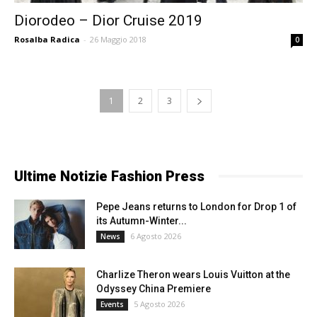
Diorodeo – Dior Cruise 2019
Rosalba Radica
-
26 Maggio 2018
0
1
2
3
Ultime Notizie Fashion Press
Pepe Jeans returns to London for Drop 1 of
its Autumn-Winter...
6 Agosto 2026
News
Charlize Theron wears Louis Vuitton at the
Odyssey China Premiere
5 Agosto 2026
Events