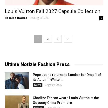
Louis Vuitton Fall 2027 Capsule Collection
Rosalba Radica
-
25 Luglio 2026
0
1
2
3
Ultime Notizie Fashion Press
Pepe Jeans returns to London for Drop 1 of
its Autumn-Winter...
6 Agosto 2026
News
Charlize Theron wears Louis Vuitton at the
Odyssey China Premiere
5 Agosto 2026
Events