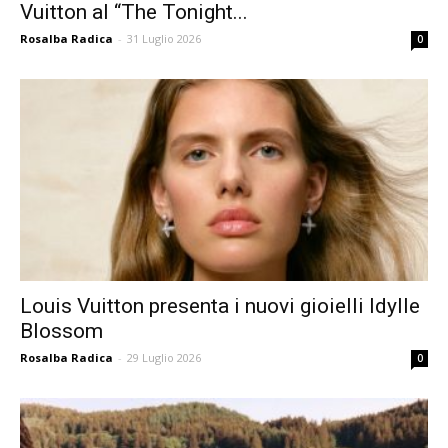
Vuitton al “The Tonight...
Rosalba Radica
-
31 Luglio 2026
0
Louis Vuitton presenta i nuovi gioielli Idylle
Blossom
Rosalba Radica
-
29 Luglio 2026
0