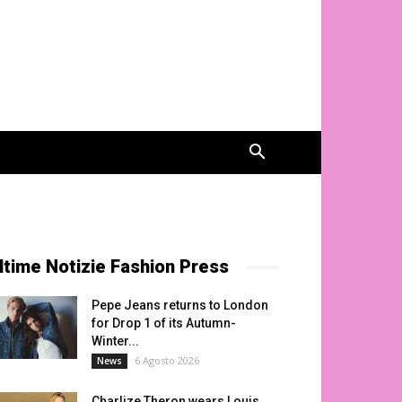
ltime Notizie Fashion Press
Pepe Jeans returns to London
for Drop 1 of its Autumn-
Winter...
6 Agosto 2026
News
Charlize Theron wears Louis