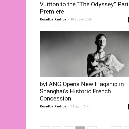
Vuitton to the “The Odyssey” Pari
Premiere
Rosalba Radica
-
10 Luglio 2026
byFANG Opens New Flagship in
Shanghai’s Historic French
Concession
Rosalba Radica
-
9 Luglio 2026