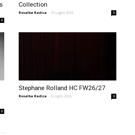
s
Collection
Rosalba Radica
-
10 Luglio 2026
0
0
Stephane Rolland HC FW26/27
Rosalba Radica
-
8 Luglio 2026
0
0