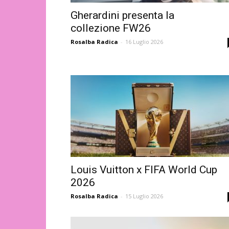
Gherardini presenta la
collezione FW26
Rosalba Radica
-
16 Luglio 2026
Louis Vuitton x FIFA World Cup
2026
Rosalba Radica
-
15 Luglio 2026