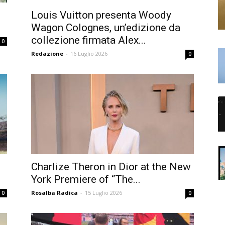
Louis Vuitton presenta Woody
Wagon Colognes, un’edizione da
collezione firmata Alex...
0
Redazione
-
16 Luglio 2026
0
Charlize Theron in Dior at the New
York Premiere of “The...
Rosalba Radica
-
15 Luglio 2026
0
0