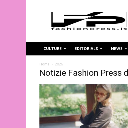
Magazine
di
moda
online
–
FashionPress.it
CULTURE
EDITORIALS
NEWS
Home
2026
Notizie Fashion Press d