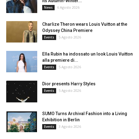
its Autumn-Winter...
6 Agosto 2026
News
Charlize Theron wears Louis Vuitton at the
Odyssey China Premiere
5 Agosto 2026
Events
Ella Rubin ha indossato un look Louis Vuitton
alla premiere di...
5 Agosto 2026
Events
Dior presents Harry Styles
5 Agosto 2026
Events
SUMO Turns Archival Fashion into a Living
Exhibition in Berlin
3 Agosto 2026
Events