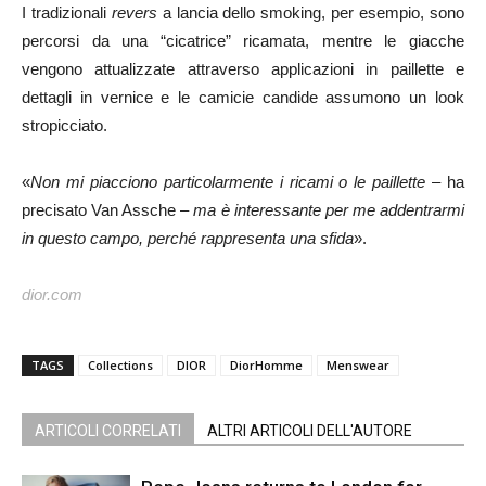
I tradizionali
revers
a lancia dello smoking, per esempio, sono
percorsi da una “cicatrice” ricamata, mentre le giacche
vengono attualizzate attraverso applicazioni in paillette e
dettagli in vernice e le camicie candide assumono un look
stropicciato.
«
Non mi piacciono particolarmente i ricami o le paillette
– ha
precisato Van Assche –
ma è interessante per me addentrarmi
in questo campo, perché rappresenta una sfida
».
dior.com
TAGS
Collections
DIOR
DiorHomme
Menswear
ARTICOLI CORRELATI
ALTRI ARTICOLI DELL'AUTORE