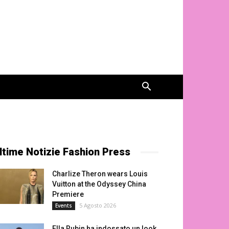
ltime Notizie Fashion Press
Charlize Theron wears Louis
Vuitton at the Odyssey China
Premiere
5 Agosto 2026
Events
Ella Rubin ha indossato un look