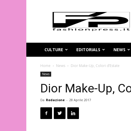
Magazine
di
moda
online
–
FashionPress.it
CULTURE
EDITORIALS
NEWS
Home
News
Dior Make-Up, Colori d’Estate
News
Dior Make-Up, Co
Da
Redazione
-
28 Aprile 2017