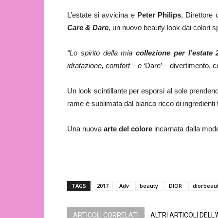
L’estate si avvicina e
Peter Philips
, Direttore
Care & Dare
, un nuovo beauty look dai colori sp
“Lo spirito della mia
collezione per l’estate 
idratazione, comfort – e ‘
Dare’
–
divertimento, c
Un look scintillante per esporsi al sole prendend
rame è sublimata dal bianco ricco di ingredienti tr
Una nuova
arte del colore
incarnata dalla mod
TAGS
2017
Adv
beauty
DIOR
diorbeau
ARTICOLI CORRELATI
ALTRI ARTICOLI DELL