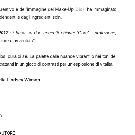
 creativo e dell’immagine del Make-Up
Dior
, ha immaginato
lendenti e dagli ingredienti soin.
2017
si basa su due concetti chiave:
‘Care
’ – protezione,
olore e avventura”.
osi cura di sé. La palette dalle nuance vibranti o nei toni del
attanti in un gioco di contrasti per un’esplosione di vitalità.
ella
Lindsey Wixson
.
ty
'AUTORE