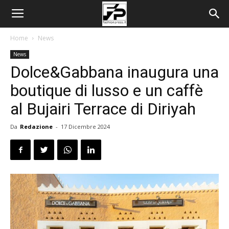
Home
News
News
Dolce&Gabbana inaugura una
boutique di lusso e un caffè
al Bujairi Terrace di Diriyah
Da
Redazione
-
17 Dicembre 2024