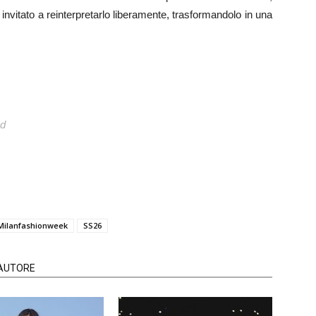
 invitato a reinterpretarlo liberamente, trasformandolo in una
ed
Milanfashionweek
SS26
'AUTORE