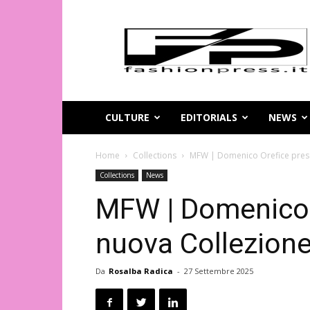
Magazine
di
moda
online
–
FashionPress.it
CULTURE
EDITORIALS
NEWS
Home
Collections
MFW | Domenico Orefice prese
Collections
News
MFW | Domenico 
nuova Collezion
Da
Rosalba Radica
-
27 Settembre 2025