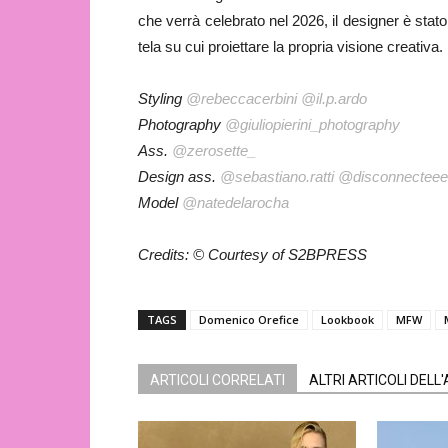
che verrà celebrato nel 2026, il designer è stato
tela su cui proiettare la propria visione creativa.
Styling
@rebeccacerbini
@il.p.ardo
Photography
@giuliopierini_photography
Ass.
@zerosette_
Design ass.
@sebastiano.ratti
@disconnectee
Model
@natedelarocha
Credits: © Courtesy of S2BPRESS
TAGS
Domenico Orefice
Lookbook
MFW
ARTICOLI CORRELATI
ALTRI ARTICOLI DELL