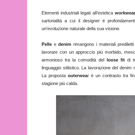
Elementi industriali legati all’estetica
workwea
sartorialità a cui il designer è profondame
un’evoluzione naturale della sua visione.
Pelle
e
denim
rimangono i materiali predilet
lavorare con un approccio più morbido, mes
armonioso tra la comodità del
loose fit
di tu
linguaggio stilistico. La lavorazione del denim 
La proposta
outerwea
r è un contrasto tra fi
stagione più calda.