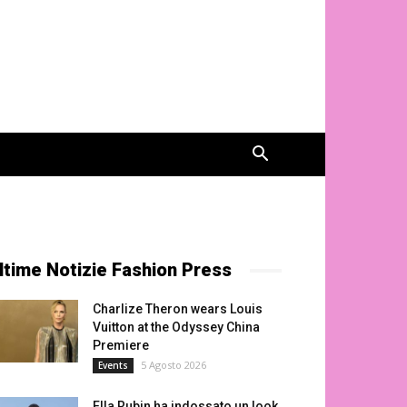
ltime Notizie Fashion Press
Charlize Theron wears Louis
Vuitton at the Odyssey China
Premiere
5 Agosto 2026
Events
Ella Rubin ha indossato un look