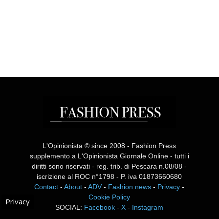
L'Opinionista © since 2008 - Fashion Press
supplemento a L'Opinionista Giornale Online - tutti i
diritti sono riservati - reg. trib. di Pescara n.08/08 -
iscrizione al ROC n°1798 - P. iva 01873660680
Contact
-
About
-
ADV
-
Fashion news
-
Privacy
-
Cookie Policy
Privacy
SOCIAL:
Facebook
-
X
-
Instagram