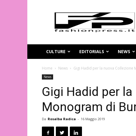
Magazine
di
moda
online
–
FashionPress.it
CULTURE
EDITORIALS
NEWS
Home
News
Gigi Hadid per la nuova Collezione
News
Gigi Hadid per l
Monogram di Bur
Da
Rosalba Radica
-
16 Maggio 2019