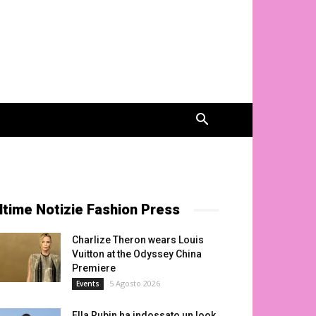
ltime Notizie Fashion Press
Charlize Theron wears Louis
Vuitton at the Odyssey China
Premiere
5 Agosto 2026
Events
Ella Rubin ha indossato un look