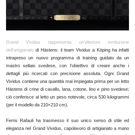
Grand Vividus rappresenta un’ulteriore evoluzione
dell’artigianato
di Hästens: il team Vividus a Köping ha infatti
intrapreso un nuovo programma di training guidato da un
mastro sellaio svedese, con l’obiettivo di creare anche i
dettagli più ricercati con precisione assoluta. Ogni Grand
Vividus contiene una quantità mai impiegata prima per un letto
Hästens di crine di cavallo, lana, cotone, lino e pino svedese;
ciò conferisce al letto un peso notevole, circa 530 kilogrammi
(per il modello da 210×210 cm).
Ferris Rafauli ha trasmesso il suo unico senso di stile ed
eleganza nel Grand Vividus, capolavoro di artigianato a mano