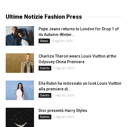
Ultime Notizie Fashion Press
Pepe Jeans returns to London for Drop 1 of
its Autumn-Winter...
6 Agosto 2026
News
Charlize Theron wears Louis Vuitton at the
Odyssey China Premiere
5 Agosto 2026
Events
Ella Rubin ha indossato un look Louis Vuitton
alla premiere di...
5 Agosto 2026
Events
Dior presents Harry Styles
5 Agosto 2026
Events