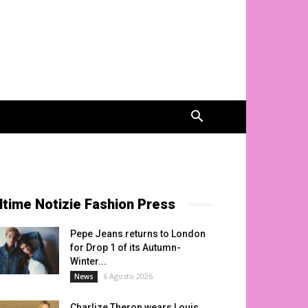
ltime Notizie Fashion Press
Pepe Jeans returns to London
for Drop 1 of its Autumn-
Winter...
6 Agosto 2026
News
Charlize Theron wears Louis