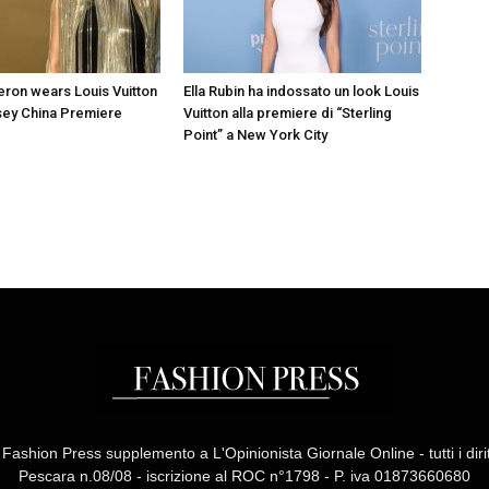
eron wears Louis Vuitton
Ella Rubin ha indossato un look Louis
sey China Premiere
Vuitton alla premiere di “Sterling
Point” a New York City
ashion Press supplemento a L'Opinionista Giornale Online - tutti i diritti
Pescara n.08/08 - iscrizione al ROC n°1798 - P. iva 01873660680