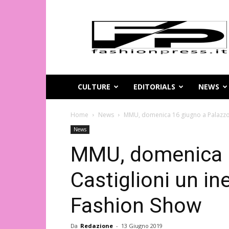
Magazine
di
moda
online
–
FashionPress.it
CULTURE
EDITORIALS
NEWS
Home
News
MMU, domenica 16 giugno a Palazzo C
News
MMU, domenica 1
Castiglioni un in
Fashion Show
Da
Redazione
-
13 Giugno 2019