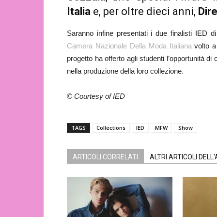
Italia
e, per oltre dieci anni,
Dir
Saranno infine presentati i due finalisti IED di
Camera Nazionale Della Moda Italiana
volto a 
progetto ha offerto agli studenti l’opportunità di
nella produzione della loro collezione.
© Courtesy of IED
TAGS
Collections
IED
MFW
Show
ARTICOLI CORRELATI
ALTRI ARTICOLI DELL