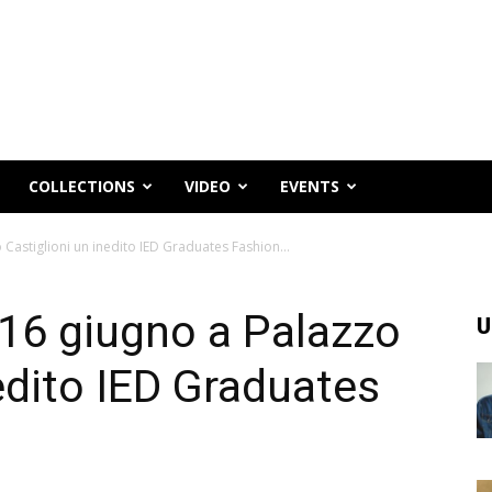
COLLECTIONS
VIDEO
EVENTS
astiglioni un inedito IED Graduates Fashion...
6 giugno a Palazzo
U
edito IED Graduates