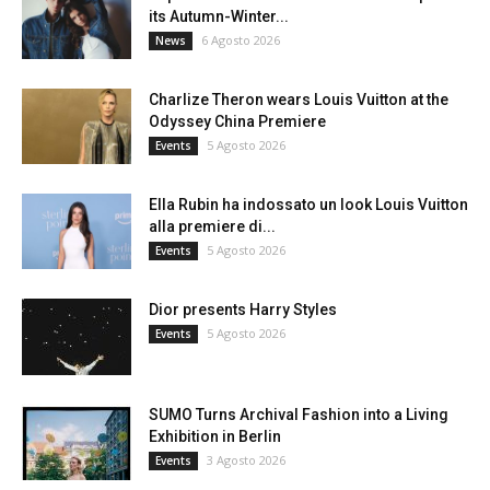
its Autumn-Winter...
6 Agosto 2026
News
Charlize Theron wears Louis Vuitton at the
Odyssey China Premiere
5 Agosto 2026
Events
Ella Rubin ha indossato un look Louis Vuitton
alla premiere di...
5 Agosto 2026
Events
Dior presents Harry Styles
5 Agosto 2026
Events
SUMO Turns Archival Fashion into a Living
Exhibition in Berlin
3 Agosto 2026
Events