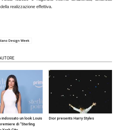
della realizzazione effettiva.
ilano Design Week
'AUTORE
a indossato un look Louis
Dior presents Harry Styles
 premiere di “Sterling
w York City