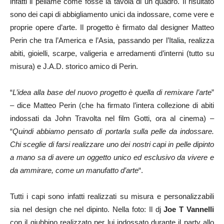
infatti il pellame come fosse la tavola di un quadro. Il risultato
sono dei capi di abbigliamento unici da indossare, come vere e
proprie opere d’arte. Il progetto è firmato dal designer Matteo
Perin che tra l’America e l’Asia, passando per l’Italia, realizza
abiti, gioielli, scarpe, valigeria e arredamenti d’interni (tutto su
misura) e J.A.D. storico amico di Perin.
“
L’idea alla base del nuovo progetto è quella di remixare l’arte
”
– dice Matteo Perin (che ha firmato l’intera collezione di abiti
indossati da John Travolta nel film Gotti, ora al cinema) –
“
Quindi abbiamo pensato di portarla sulla pelle da indossare.
Chi sceglie di farsi realizzare uno dei nostri capi in pelle dipinto
a mano sa di avere un oggetto unico ed esclusivo da vivere e
da ammirare, come un manufatto d’arte
“.
Tutti i capi sono infatti realizzati su misura e personalizzabili
sia nel design che nel dipinto. Nella foto: Il dj
Joe T Vannelli
con il giubbino realizzato per lui indossato durante il party allo