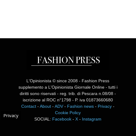
L'Opinionista © since 2008 - Fashion Press
supplemento a L'Opinionista Giornale Online - tutti i
diritti sono riservati - reg. trib. di Pescara n.08/08 -
iscrizione al ROC n°1798 - P. iva 01873660680
Contact
-
About
-
ADV
-
Fashion news
-
Privacy
-
Cookie Policy
Privacy
SOCIAL:
Facebook
-
X
-
Instagram