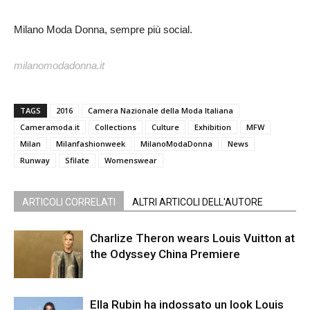
Milano Moda Donna, sempre più social.
milanomodadonna.it
TAGS
2016
Camera Nazionale della Moda Italiana
Cameramoda.it
Collections
Culture
Exhibition
MFW
Milan
Milanfashionweek
MilanoModaDonna
News
Runway
Sfilate
Womenswear
ARTICOLI CORRELATI
ALTRI ARTICOLI DELL'AUTORE
Charlize Theron wears Louis Vuitton at
the Odyssey China Premiere
Ella Rubin ha indossato un look Louis