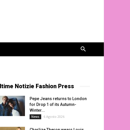
ltime Notizie Fashion Press
Pepe Jeans returns to London
for Drop 1 of its Autumn-
Winter...
6 Agosto 2026
News
Charlize Theron wears Louis