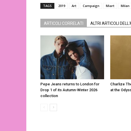
TAGS
2019
Art
Campaign
Miart
Milan
ARTICOLI CORRELATI
ALTRI ARTICOLI DELL
Pepe Jeans returns to London for
Charlize Th
Drop 1 of its Autumn-Winter 2026
at the Odys
collection