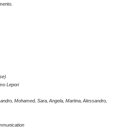
imento.
sse)
omo Lepori
ssandro, Mohamed, Sara, Angela, Martina, Alessandro,
ommunication