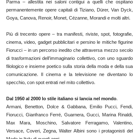
Parma – allestita nei saloni contigui a quelli che ospitano
permanentemente opere capitali di Tiziano, Dürer, Van Dyck,
Goya, Canova, Renoir, Monet, Cézanne, Morandi e molti altri.
Più di trecento opere – tra manifesti, riviste, spot, fotografie,
cinema, video, gadget pubblicitari e persino le mitiche figurine
Fiorucci – in un percorso inedito che attraversa mezzo secolo
di trasformazioni dell’immaginario collettivo, con uno sguardo
filologico e insieme poetico sulla storia della moda e della sua
comunicazione. Il cinema e la televisione ne diventano lo
specchio, con spot entrati nel mito collettivo.
Dal 1950 al 2000 lo stile italiano si lancia nel mondo
.
Armani, Benetton, Dolce & Gabbana, Emilio Pucci, Fendi,
Fiorucci, Gianfranco Ferré, Guarnera, Gucci, Marina Rinaldi,
Max Mara, Moschino, Salvatore Ferragamo, Valentino,
Versace, Coveri, Zegna, Walter Albini sono i protagonisti del
Made in Italy di quegli anni.