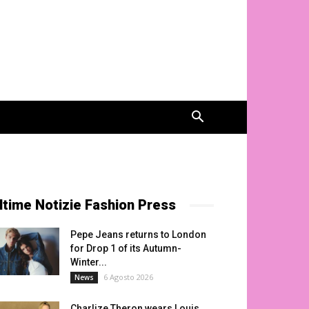
ltime Notizie Fashion Press
Pepe Jeans returns to London
for Drop 1 of its Autumn-
Winter...
6 Agosto 2026
News
Charlize Theron wears Louis