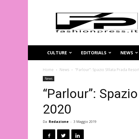
Magazine
di
moda
online
–
FashionPress.it
CULTURE
EDITORIALS
NEWS
Home
News
“Parlour”: Spazio Sfilata Prada Resor
News
“Parlour”: Spazio
2020
Da
Redazione
-
3 Maggio 2019