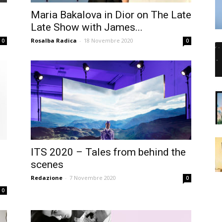
Maria Bakalova in Dior on The Late
Late Show with James...
Rosalba Radica
-
18 Novembre 2020
0
0
ITS 2020 – Tales from behind the
e
scenes
Redazione
-
7 Novembre 2020
0
0