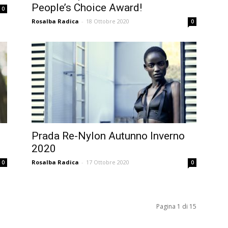
People’s Choice Award!
0
Rosalba Radica
-
18 Ottobre 2020
0
Prada Re-Nylon Autunno Inverno
2020
Rosalba Radica
-
17 Ottobre 2020
0
0
Pagina 1 di 15