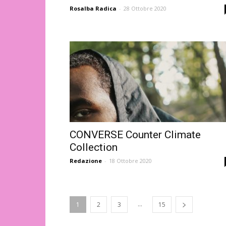
Rosalba Radica
-
28 Ottobre 2020
CONVERSE Counter Climate
Collection
Redazione
-
18 Ottobre 2020
...
1
2
3
15