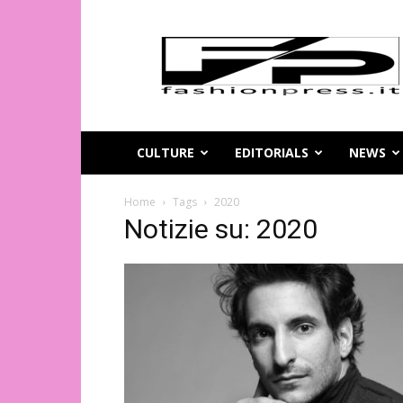
Magazine
di
moda
online
–
FashionPress.it
CULTURE
EDITORIALS
NEWS
Home
Tags
2020
Notizie su: 2020