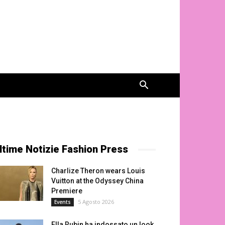
ltime Notizie Fashion Press
Charlize Theron wears Louis
Vuitton at the Odyssey China
Premiere
5 Agosto 2026
Events
Ella Rubin ha indossato un look