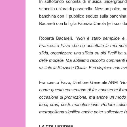
In sottofondo sonorità di musica underground 
scandito un’ora di passerella. Nessun palco, ne
banchina con il pubblico seduto sulla banchina 
Bacarelli con la figlia Fabrizia Carola (e i suoi 
Roberta Bacarelli, “
Non è stato semplice e r
Francesco Favo che ha accettato la mia richie
sfida, organizzare una sfilata su più livelli h
delle modelle. Ma abbiamo raccolto commenti en
visitato la Stazione Chiaia. E ci dispiace non ave
Francesco Favo, Direttore Generale ANM “
Ho 
come questo consentono di far conoscere il tra
occasione di promozione, ma anche un modo per 
turni, orari, costi, manutenzione. Portare colo
metropolitana significa anche poter sollecitare l
LA COLLEZIONE