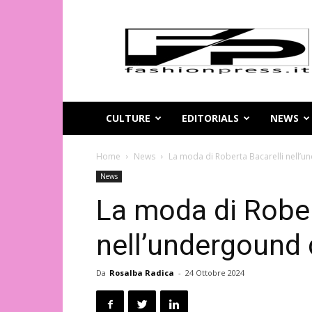
Magazine
di
moda
online
–
FashionPress.it
CULTURE
EDITORIALS
NEWS
Home
News
La moda di Roberta Bacarelli nell’u
News
La moda di Rober
nell’undergound 
Da
Rosalba Radica
-
24 Ottobre 2024