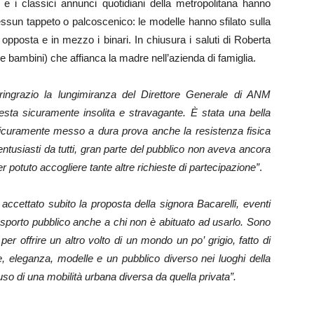
e i classici annunci quotidiani della metropolitana hanno
ssun tappeto o palcoscenico: le modelle hanno sfilato sulla
opposta e in mezzo i binari. In chiusura i saluti di Roberta
due bambini) che affianca la madre nell’azienda di famiglia.
ingrazio la lungimiranza del Direttore Generale di ANM
sta sicuramente insolita e stravagante. È stata una bella
a sicuramente messo a dura prova anche la resistenza fisica
tusiasti da tutti, gran parte del pubblico non aveva ancora
r potuto accogliere tante altre richieste di partecipazione”
.
accettato subito la proposta della signora Bacarelli, eventi
sporto pubblico anche a chi non è abituato ad usarlo. Sono
offrire un altro volto di un mondo un po’ grigio, fatto di
re, eleganza, modelle e un pubblico diverso nei luoghi della
’uso di una mobilità urbana diversa da quella privata”.