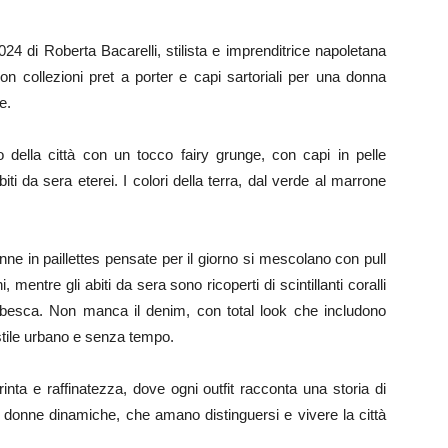
024 di Roberta Bacarelli, stilista e imprenditrice napoletana
n collezioni pret a porter e capi sartoriali per una donna
e.
 della città con un tocco fairy grunge, con capi in pelle
biti da sera eterei. I colori della terra, dal verde al marrone
onne in paillettes pensate per il giorno si mescolano con pull
mentre gli abiti da sera sono ricoperti di scintillanti coralli
iabesca. Non manca il denim, con total look che includono
o stile urbano e senza tempo.
rinta e raffinatezza, dove ogni outfit racconta una storia di
er donne dinamiche, che amano distinguersi e vivere la città