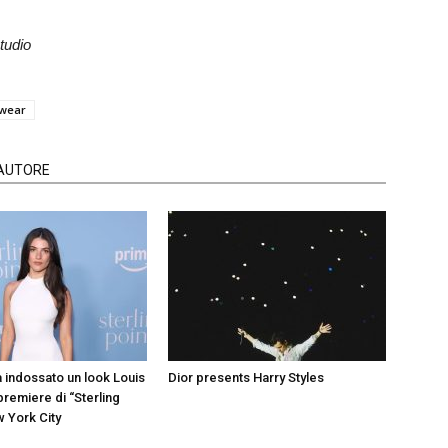
tudio
wear
'AUTORE
a indossato un look Louis
Dior presents Harry Styles
 premiere di “Sterling
w York City