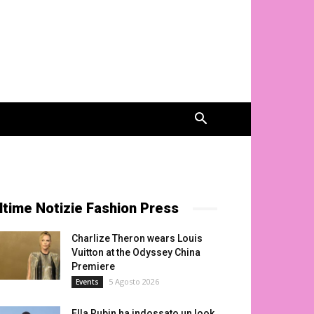
ltime Notizie Fashion Press
Charlize Theron wears Louis
Vuitton at the Odyssey China
Premiere
5 Agosto 2026
Events
Ella Rubin ha indossato un look