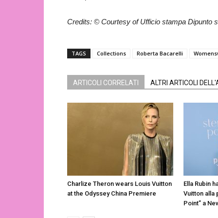
Credits: © Courtesy of Ufficio stampa Dipunto s
TAGS
Collections
Roberta Bacarelli
Womens
ARTICOLI CORRELATI
ALTRI ARTICOLI DELL
Charlize Theron wears Louis Vuitton
Ella Rubin h
at the Odyssey China Premiere
Vuitton alla
Point” a Ne