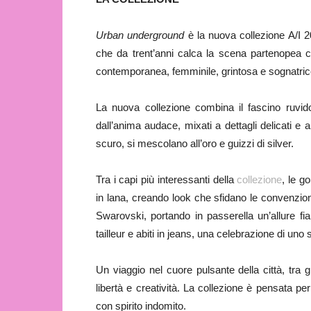
Urban underground
è la nuova collezione A/I 2
che da trent’anni calca la scena partenopea co
contemporanea, femminile, grintosa e sognatric
La nuova collezione combina il fascino ruvido
dall’anima audace, mixati a dettagli delicati e a
scuro, si mescolano all’oro e guizzi di silver.
Tra i capi più interessanti della
collezione
, le g
in lana, creando look che sfidano le convenzioni, 
Swarovski, portando in passerella un’allure f
tailleur e abiti in jeans, una celebrazione di un
Un viaggio nel cuore pulsante della città, tra g
libertà e creatività. La collezione è pensata p
con spirito indomito.