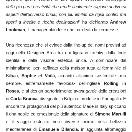
della più pura creatività che rende finalmente ragione ai diversi
aspetti dell’universo bridal, non più limitati da rigidi confini ma
aperti a inedite e ricche declinazioni
” ha dichiarato
Andrew
Lookman
, il manager olandese che ha ideato la kermesse.
Una ricchezza che si evince dalla line-up dei nomi previsti ad
oggi nella Designer Area tra cui figurano creativi dalla forte
identità e dalla visione estetica unica. A cominciare dal
minimalismo iper- raffinato della maison tutta al femminile di
Bilbao,
Sophie et Voilà
, accanto all’anima sostenibile- ma
sempre, estremamente favolosa- dell’inglese
Rolling in
Roses
, e al design sartorialmente
avant-garde
delle creazioni
di
Carta Branca
, disegnate in Belgio e prodotte in Portogallo. E
ancora tra protagonisti del più autentico Made in Italy spiccano
il dna nobile ed emozionale della signature di
Simone Marulli
e il viaggio estetico nelle diverse anime della bellezza
mediterranea di
Emanuele Bilancia
, in aggiunta all’omaggio