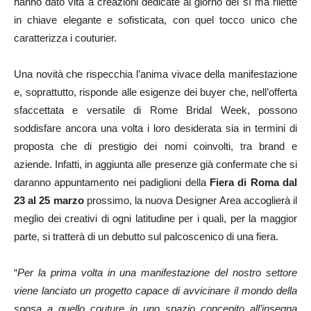
hanno dato vita a creazioni dedicate al giorno del sì ma rilette
in chiave elegante e sofisticata, con quel tocco unico che
caratterizza i couturier.
Una novità che rispecchia l’anima vivace della manifestazione
e, soprattutto, risponde alle esigenze dei buyer che, nell’offerta
sfaccettata e versatile di Rome Bridal Week, possono
soddisfare ancora una volta i loro desiderata sia in termini di
proposta che di prestigio dei nomi coinvolti, tra brand e
aziende. Infatti, in aggiunta alle presenze già confermate che si
daranno appuntamento nei padiglioni della
Fiera di Roma dal
23 al 25 marzo
prossimo, la nuova Designer Area accoglierà il
meglio dei creativi di ogni latitudine per i quali, per la maggior
parte, si tratterà di un debutto sul palcoscenico di una fiera.
“
Per la prima volta in una manifestazione del nostro settore
viene lanciato un progetto capace di avvicinare il mondo della
sposa a quello couture in uno spazio concepito all’insegna