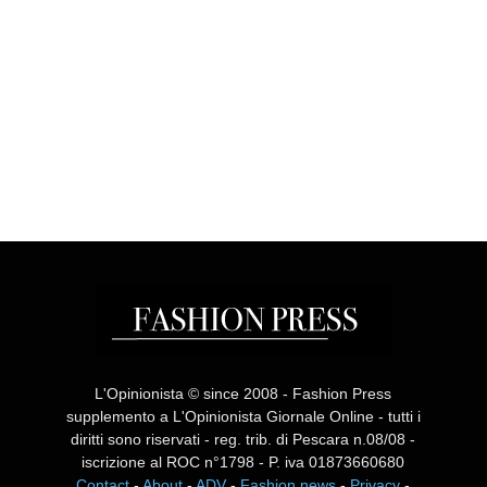
L'Opinionista © since 2008 - Fashion Press
supplemento a L'Opinionista Giornale Online - tutti i
diritti sono riservati - reg. trib. di Pescara n.08/08 -
iscrizione al ROC n°1798 - P. iva 01873660680
Contact
-
About
-
ADV
-
Fashion news
-
Privacy
-