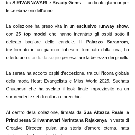
tra
SIRIVANNAVARI
e
Beauty Gems
— un finale glamour per
le celebrazioni dell’anno.
La collezione ha preso vita in un
esclusivo runway show
,
con
25 top model
che hanno incantato gli ospiti sotto il
delicato bagliore delle candele.
Il Palazzo Saranrom
,
trasformato in un giardino fiabesco illuminato dalla luna, ha
offerto uno
sfondo da sogno
per esaltare la bellezza dei gioielli.
La serata ha accolto ospiti d’eccezione, tra cui l’icona globale
della moda Heart Evangelista e Miss World 2025, Suchata
Chuangsri che ha svelato il look finale impreziosito da un
sorprendente set di collana e orecchini.
Al centro della collezione, firmata da
Sua Altezza Reale la
Principessa Sirivannavari Nariratana Rajakanya
in veste di
Creative Director, pulsa una storia d’amore eterna, nata