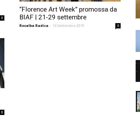
“Florence Art Week” promossa da
BIAF | 21-29 settembre
0
Rosalba Radica
-
16 Settembre 2019
0
0