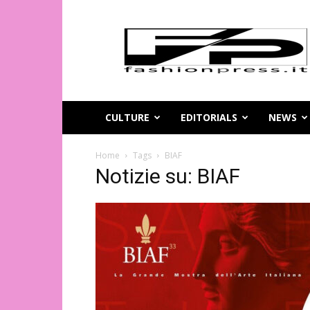
Magazine
di
moda
online
–
FashionPress.it
CULTURE
EDITORIALS
NEWS
Home
Tags
BIAF
Notizie su: BIAF