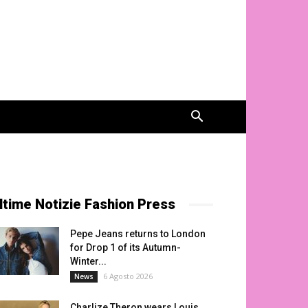
ltime Notizie Fashion Press
Pepe Jeans returns to London
for Drop 1 of its Autumn-
Winter...
6 Agosto 2026
News
Charlize Theron wears Louis