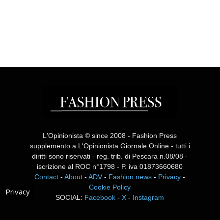
L'Opinionista © since 2008 - Fashion Press
supplemento a L'Opinionista Giornale Online - tutti i
diritti sono riservati - reg. trib. di Pescara n.08/08 -
iscrizione al ROC n°1798 - P. iva 01873660680
Contact
-
About
-
ADV
-
Fashion news
-
Privacy
-
Cookie Policy
Privacy
SOCIAL:
Facebook
-
X
-
Instagram