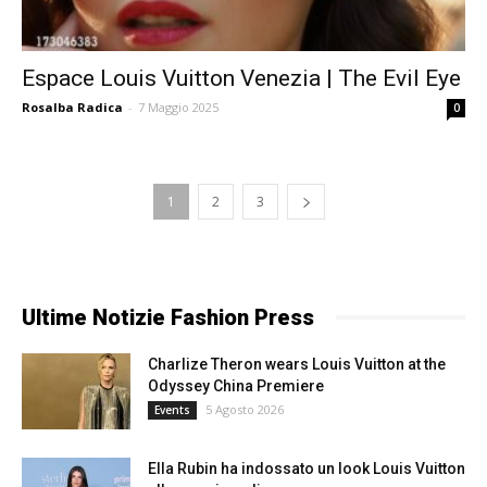
Espace Louis Vuitton Venezia | The Evil Eye
Rosalba Radica
-
7 Maggio 2025
0
1
2
3
Ultime Notizie Fashion Press
Charlize Theron wears Louis Vuitton at the
Odyssey China Premiere
5 Agosto 2026
Events
Ella Rubin ha indossato un look Louis Vuitton