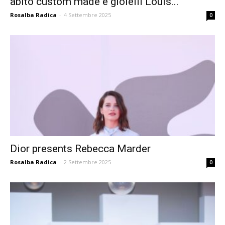
abito custom made e gioielli Louis...
Rosalba Radica
-
4 Settembre 2025
0
Dior presents Rebecca Marder
Rosalba Radica
-
2 Settembre 2025
0