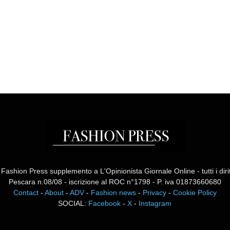
ashion Press supplemento a L'Opinionista Giornale Online - tutti i diritti
Pescara n.08/08 - iscrizione al ROC n°1798 - P. iva 01873660680
Contact
-
About
-
ADV
-
Fashion news
-
Privacy
-
Cookie Policy
SOCIAL:
Facebook
-
X
-
Instagram