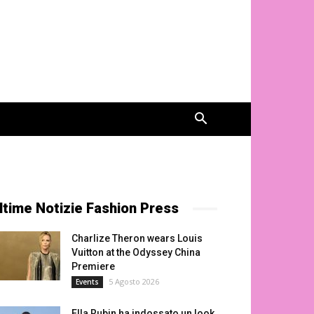
ltime Notizie Fashion Press
Charlize Theron wears Louis
Vuitton at the Odyssey China
Premiere
5 Agosto 2026
Events
Ella Rubin ha indossato un look