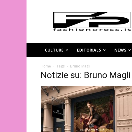
Magazine
di
moda
online
–
FashionPress.it
CULTURE
EDITORIALS
NEWS
Home
Tags
Bruno Magli
Notizie su: Bruno Magli