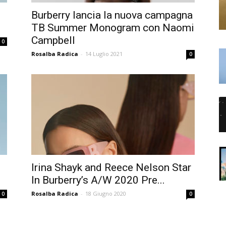
Burberry lancia la nuova campagna
TB Summer Monogram con Naomi
Campbell
0
Rosalba Radica
-
14 Luglio 2021
0
Irina Shayk and Reece Nelson Star
In Burberry’s A/W 2020 Pre...
Rosalba Radica
-
18 Giugno 2020
0
0