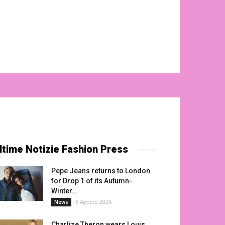
ltime Notizie Fashion Press
Pepe Jeans returns to London
for Drop 1 of its Autumn-
Winter...
6 Agosto 2026
News
Charlize Theron wears Louis