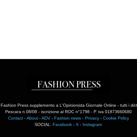
ashion Press supplemento a L'Opinionista Giornale Online - tutti i diritti
Pescara n.08/08 - iscrizione al ROC n°1798 - P. iva 01873660680
Contact
-
About
-
ADV
-
Fashion news
-
Privacy
-
Cookie Policy
SOCIAL:
Facebook
-
X
-
Instagram