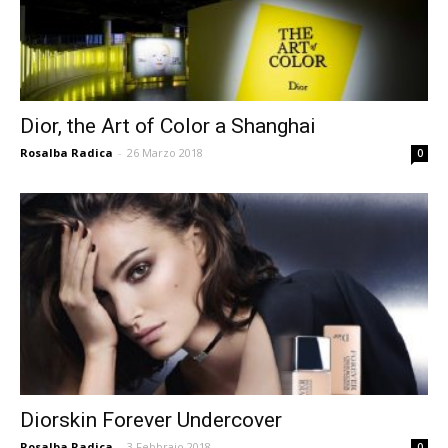
Dior, the Art of Color a Shanghai
Rosalba Radica
-
26 Marzo 2018
0
Diorskin Forever Undercover
Rosalba Radica
-
3 Febbraio 2018
0