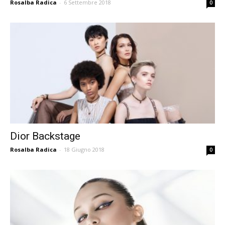
Rosalba Radica
-
6 Settembre 2018
0
Dior Backstage
Rosalba Radica
-
18 Giugno 2018
0