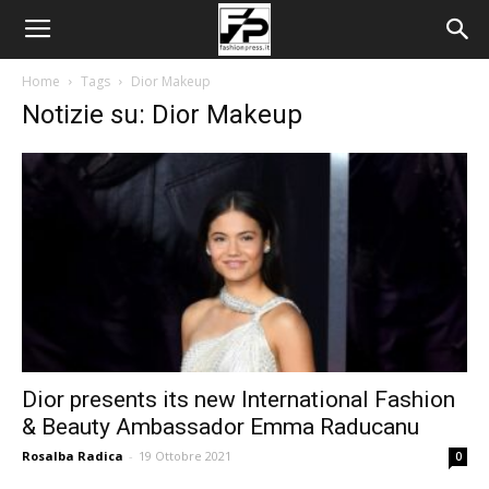
Home
Tags
Dior Makeup
Notizie su: Dior Makeup
Dior presents its new International Fashion
& Beauty Ambassador Emma Raducanu
Rosalba Radica
-
19 Ottobre 2021
0