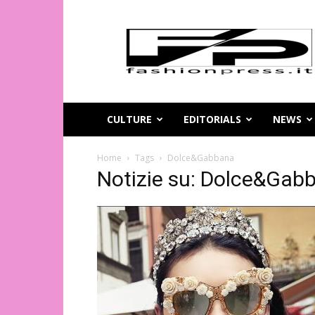
Magazine
di
moda
online
–
FashionPress.it
CULTURE
EDITORIALS
NEWS
Home
Tags
Dolce&Gabbana
Notizie su: Dolce&Gab