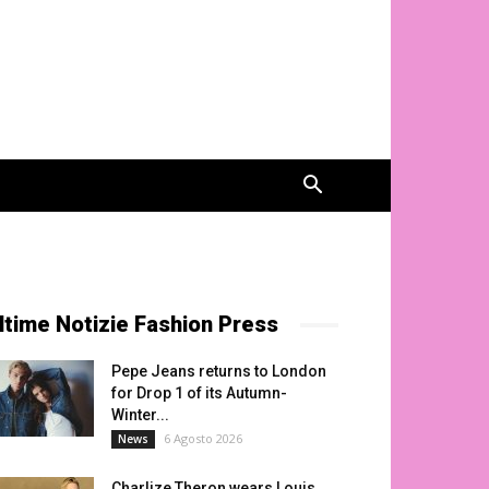
ltime Notizie Fashion Press
Pepe Jeans returns to London
for Drop 1 of its Autumn-
Winter...
6 Agosto 2026
News
Charlize Theron wears Louis