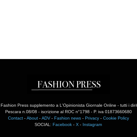
ashion Press supplemento a L'Opinionista Giornale Online - tutti i diritti
Pescara n.08/08 - iscrizione al ROC n°1798 - P. iva 01873660680
Contact
-
About
-
ADV
-
Fashion news
-
Privacy
-
Cookie Policy
SOCIAL:
Facebook
-
X
-
Instagram