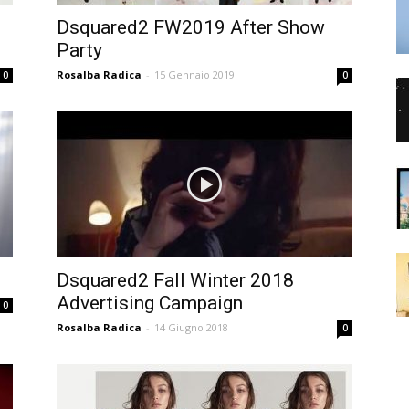
Dsquared2 FW2019 After Show
Party
Rosalba Radica
-
15 Gennaio 2019
0
0
Dsquared2 Fall Winter 2018
Advertising Campaign
0
Rosalba Radica
-
14 Giugno 2018
0