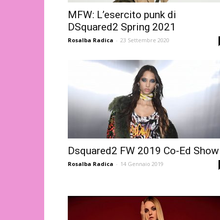
MFW: L’esercito punk di
DSquared2 Spring 2021
Rosalba Radica
-
23 Settembre 2020
Dsquared2 FW 2019 Co-Ed Show
Rosalba Radica
-
14 Gennaio 2019