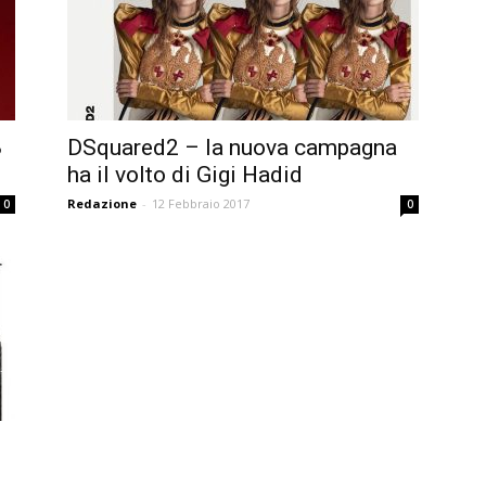
8
DSquared2 – la nuova campagna
ha il volto di Gigi Hadid
Redazione
-
12 Febbraio 2017
0
0