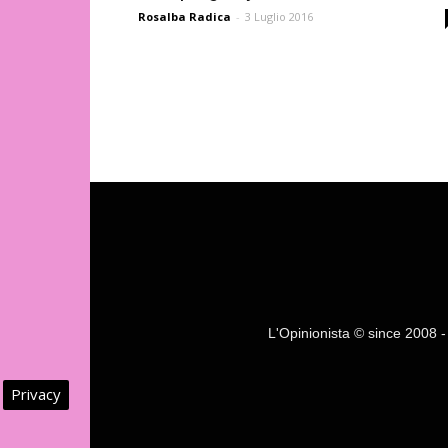
Rosalba Radica
-
3 Luglio 2016
L'Opinionista © since 2008 - F
Privacy