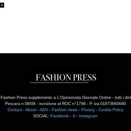
0
ashion Press supplemento a L'Opinionista Giornale Online - tutti i diritti
Pescara n.08/08 - iscrizione al ROC n°1798 - P. iva 01873660680
Contact
-
About
-
ADV
-
Fashion news
-
Privacy
-
Cookie Policy
SOCIAL:
Facebook
-
X
-
Instagram