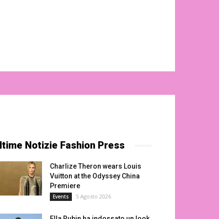
ltime Notizie Fashion Press
Charlize Theron wears Louis
Vuitton at the Odyssey China
Premiere
5 Agosto 2026
Events
Ella Rubin ha indossato un look