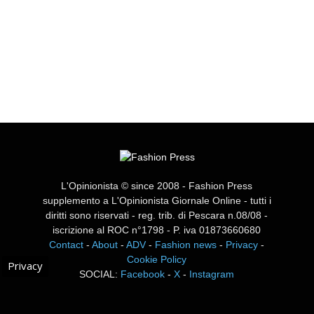
L'Opinionista © since 2008 - Fashion Press
supplemento a L'Opinionista Giornale Online - tutti i
diritti sono riservati - reg. trib. di Pescara n.08/08 -
iscrizione al ROC n°1798 - P. iva 01873660680
Contact
-
About
-
ADV
-
Fashion news
-
Privacy
-
Cookie Policy
Privacy
SOCIAL:
Facebook
-
X
-
Instagram