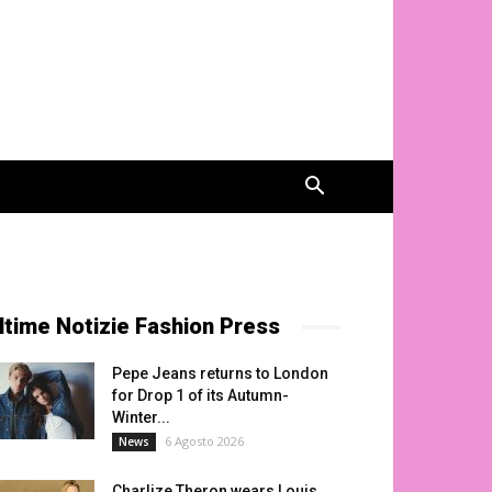
ltime Notizie Fashion Press
Pepe Jeans returns to London
for Drop 1 of its Autumn-
Winter...
6 Agosto 2026
News
Charlize Theron wears Louis