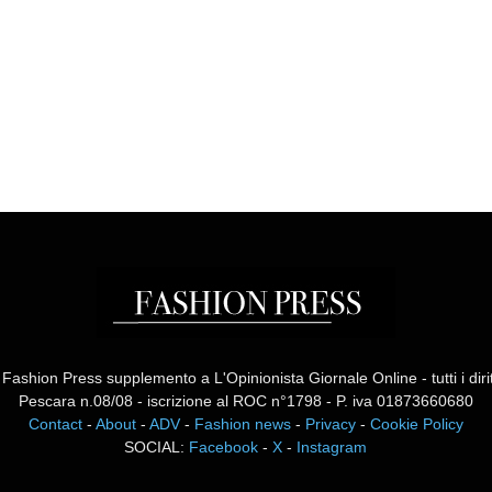
ashion Press supplemento a L'Opinionista Giornale Online - tutti i diritti
Pescara n.08/08 - iscrizione al ROC n°1798 - P. iva 01873660680
Contact
-
About
-
ADV
-
Fashion news
-
Privacy
-
Cookie Policy
SOCIAL:
Facebook
-
X
-
Instagram