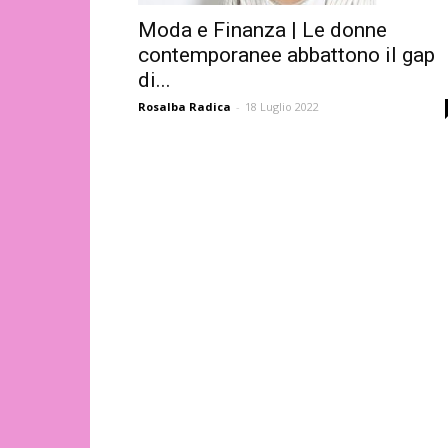
Moda e Finanza | Le donne
contemporanee abbattono il gap
di...
Rosalba Radica
-
18 Luglio 2022