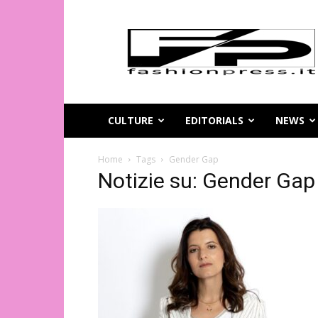
Magazine
di
moda
online
–
FashionPress.it
CULTURE
EDITORIALS
NEWS
Home
Tags
Gender Gap
Notizie su: Gender Gap