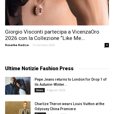
Giorgio Visconti partecipa a VicenzaOro
2026 con la Collezione “Like Me...
Rosalba Radica
-
15 Gennaio 2026
0
Ultime Notizie Fashion Press
Pepe Jeans returns to London for Drop 1 of
its Autumn-Winter...
6 Agosto 2026
News
Charlize Theron wears Louis Vuitton at the
Odyssey China Premiere