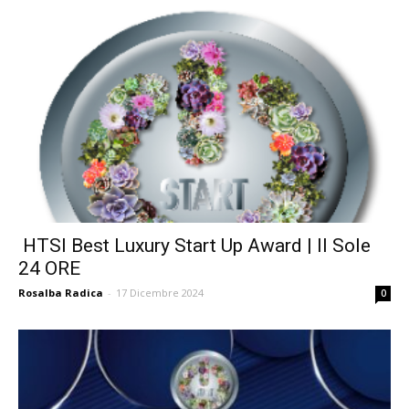
HTSI Best Luxury Start Up Award | Il Sole
24 ORE
Rosalba Radica
-
17 Dicembre 2024
0