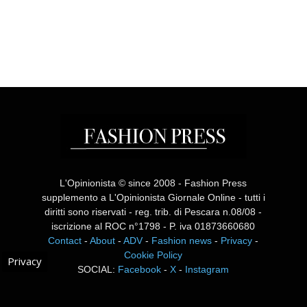
L'Opinionista © since 2008 - Fashion Press
supplemento a L'Opinionista Giornale Online - tutti i
diritti sono riservati - reg. trib. di Pescara n.08/08 -
iscrizione al ROC n°1798 - P. iva 01873660680
Contact
-
About
-
ADV
-
Fashion news
-
Privacy
-
Cookie Policy
Privacy
SOCIAL:
Facebook
-
X
-
Instagram