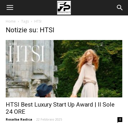
Home
Tags
HTSI
Notizie su: HTSI
HTSI Best Luxury Start Up Award | Il Sole
24 ORE
Rosalba Radica
-
22 Febbraio 2025
0