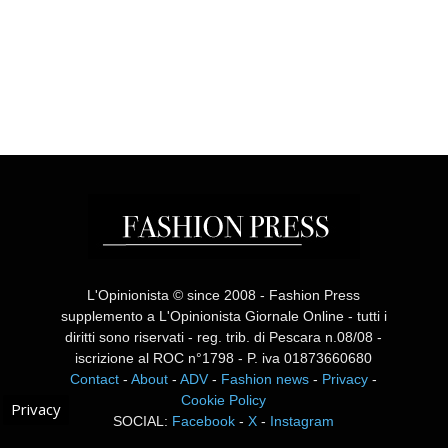
L'Opinionista © since 2008 - Fashion Press
supplemento a L'Opinionista Giornale Online - tutti i
diritti sono riservati - reg. trib. di Pescara n.08/08 -
iscrizione al ROC n°1798 - P. iva 01873660680
Contact
-
About
-
ADV
-
Fashion news
-
Privacy
-
Cookie Policy
Privacy
SOCIAL:
Facebook
-
X
-
Instagram